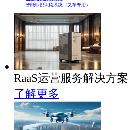
智能标识识读系统（叉车专用）
RaaS运营服务解决方案
了解更多